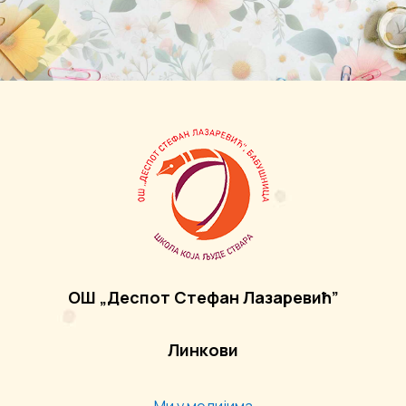
ОШ „Деспот Стефан Лазаревић”
Линкови
Ми у медијима