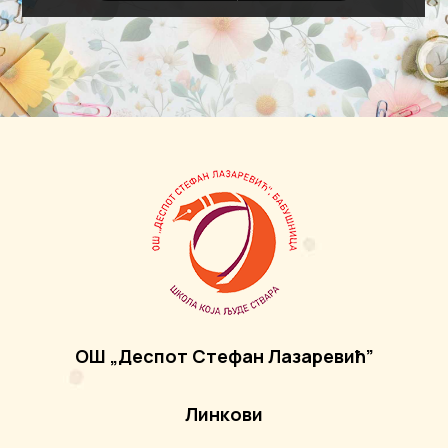
ОШ „Деспот Стефан Лазаревић”
Линкови