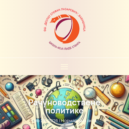
Рачуноводствене
политике
Feb 26, 2026
|
Нормативна акта