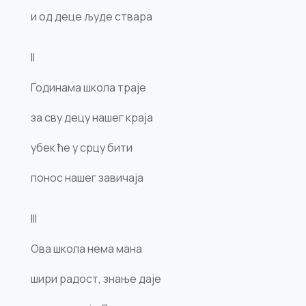
и од деце људе ствара
II
Годинама школа траје
за сву децу нашег краја
убек ће у срцу бити
понос нашег завичаја
III
Ова школа нема мана
шири радост, знање даје