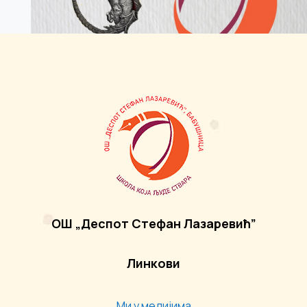
ОШ „Деспот Стефан Лазаревић”
Линкови
Ми у медијима