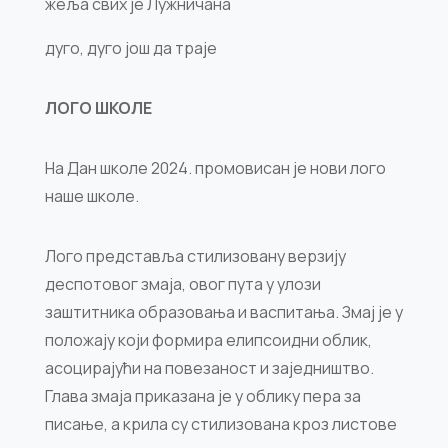
жеља свих је Лужничана
дуго, дуго још да траје
ЛОГО ШКОЛЕ
На Дан школе 2024. промовисан је нови лого
наше школе.
Лого представља стилизовану верзију
деспотовог змаја, овог пута у улози
заштитника образовања и васпитања. Змај је у
положају који формира елипсоидни облик,
асоцирајући на повезаност и заједништво.
Глава змаја приказана је у облику пера за
писање, а крила су стилизована кроз листове