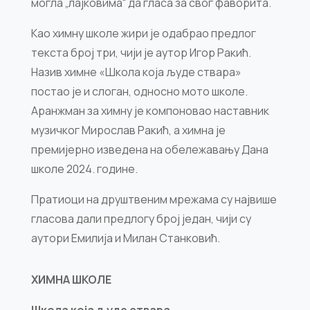
могла „лајковима“ да гласа за свог фаворита.
Као химну школе жири је одабрао предлог
текста број три, чији је аутор Игор Ракић.
Назив химне «Школа која људе ствара»
постао је и слоган, односно мото школе.
Аранжман за химну је компоновао наставник
музичког Мирослав Ракић, а химна је
премијерно изведена на обележавању Дана
школе 2024. године.
Пратиоци на друштвеним мрежама су највише
гласова дали предлогу број један, чији су
аутори Емилија и Милан Станковић.
ХИМНА ШКОЛЕ