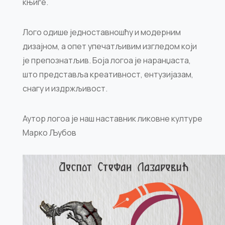
књиге.
Лого одише једноставношћу и модерним
дизајном, а опет упечатљивим изгледом који
је препознатљив. Боја логоа је наранџаста,
што представља креативност, ентузијазам,
снагу и издржљивост.
Аутор логоа је наш наставник ликовне културе
Марко Љубов