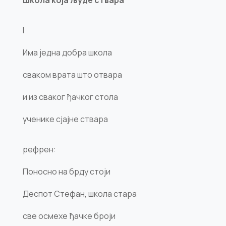
Школа која људе ствара
I
Има једна добра школа
сваком врата што отвара
и из сваког ђачког стола
ученике сјајне ствара
рефрен:
Поносно на брду стоји
Деспот Стефан, школа стара
све осмехе ђачке броји