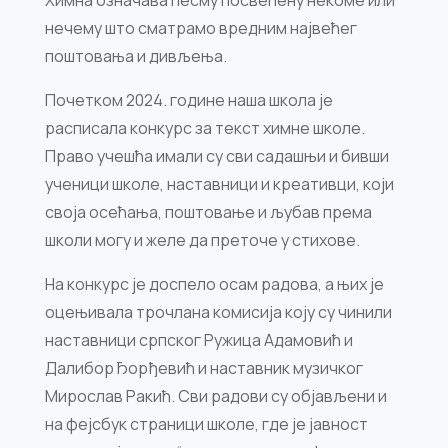
Химна означава песму посвећену некоме или
нечему што сматрамо вредним највећег
поштовања и дивљења.
Почетком 2024. године наша школа је
расписала конкурс за текст химне школе.
Право учешћа имали су сви садашњи и бивши
ученици школе, наставници и креативци, који
своја осећања, поштовање и љубав према
школи могу и желе да преточе у стихове.
На конкурс је доспело осам радова, а њих је
оцењивала трочлана комисија коју су чинили
наставници српског Ружица Адамовић и
Далибор Ђорђевић и наставник музичког
Мирослав Ракић. Сви радови су објављени и
на фејсбук страници школе, где је јавност