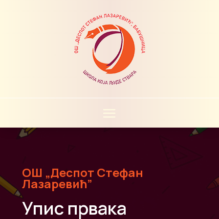
ОШ „Деспот Стефан
Лазаревић”
Упис првака